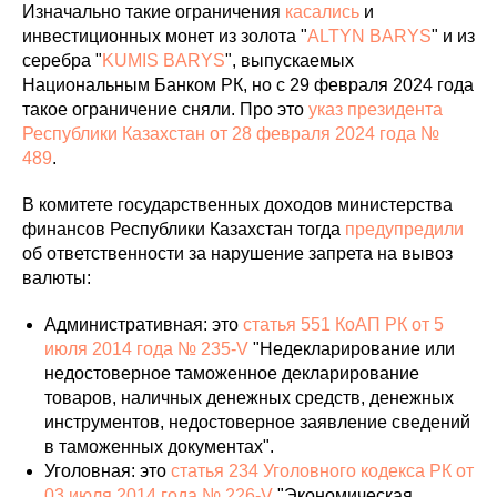
Изначально такие ограничения
касались
и
инвестиционных монет из золота "
ALTYN BARYS
" и из
серебра "
KUMIS BARYS
", выпускаемых
Национальным Банком РК, но с 29 февраля 2024 года
такое ограничение сняли. Про это
указ президента
Республики Казахстан от 28 февраля 2024 года №
489
.
В комитете государственных доходов министерства
финансов Республики Казахстан тогда
предупредили
об ответственности за нарушение запрета на вывоз
валюты:
Административная: это
статья 551 КоАП РК от 5
июля 2014 года № 235-V
"Недекларирование или
недостоверное таможенное декларирование
товаров, наличных денежных средств, денежных
инструментов, недостоверное заявление сведений
в таможенных документах".
Уголовная: это
статья 234 Уголовного кодекса РК от
03 июля 2014 года № 226-V
"Экономическая