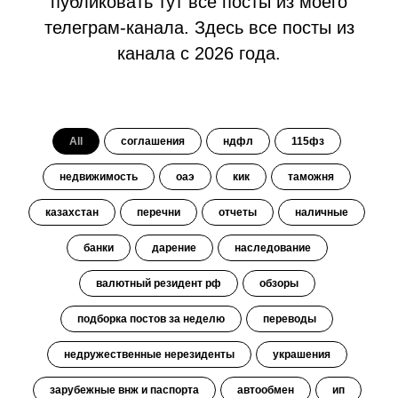
публиковать тут все посты из моего
телеграм-канала. Здесь все посты из
канала с 2026 года.
All
соглашения
ндфл
115фз
недвижимость
оаэ
кик
таможня
казахстан
перечни
отчеты
наличные
банки
дарение
наследование
валютный резидент рф
обзоры
подборка постов за неделю
переводы
недружественные нерезиденты
украшения
зарубежные внж и паспорта
автообмен
ип